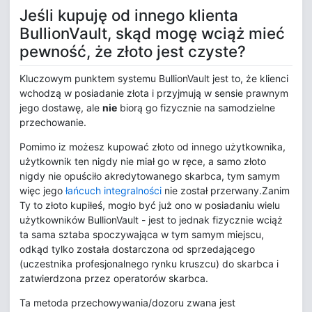
Jeśli kupuję od innego klienta
BullionVault, skąd mogę wciąż mieć
pewność, że złoto jest czyste?
Kluczowym punktem systemu BullionVault jest to, że klienci
wchodzą w posiadanie złota i przyjmują w sensie prawnym
jego dostawę, ale
nie
biorą go fizycznie na samodzielne
przechowanie.
Pomimo iz możesz kupować złoto od innego użytkownika,
użytkownik ten nigdy nie miał go w ręce, a samo złoto
nigdy nie opuściło akredytowanego skarbca, tym samym
więc jego
łańcuch integralności
nie został przerwany.Zanim
Ty to złoto kupiłeś, mogło być już ono w posiadaniu wielu
użytkowników BullionVault - jest to jednak fizycznie wciąż
ta sama sztaba spoczywająca w tym samym miejscu,
odkąd tylko została dostarczona od sprzedającego
(uczestnika profesjonalnego rynku kruszcu) do skarbca i
zatwierdzona przez operatorów skarbca.
Ta metoda przechowywania/dozoru zwana jest