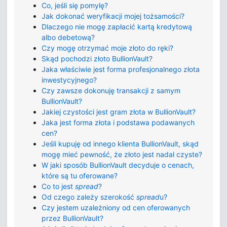
Co, jeśli się pomylę?
Jak dokonać weryfikacji mojej tożsamości?
Dlaczego nie mogę zapłacić kartą kredytową
albo debetową?
Czy mogę otrzymać moje złoto do ręki?
Skąd pochodzi złoto BullionVault?
Jaka właściwie jest forma profesjonalnego złota
inwestycyjnego?
Czy zawsze dokonuję transakcji z samym
BullionVault?
Jakiej czystości jest gram złota w BullionVault?
Jaka jest forma złota i podstawa podawanych
cen?
Jeśli kupuję od innego klienta BullionVault, skąd
mogę mieć pewność, że złoto jest nadal czyste?
W jaki sposób BullionVault decyduje o cenach,
które są tu oferowane?
Co to jest
spread
?
Od czego zależy szerokość
spread
u?
Czy jestem uzależniony od cen oferowanych
przez BullionVault?