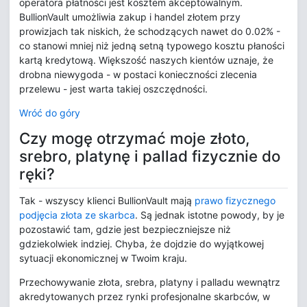
operatora płatności jest kosztem akceptowalnym.
BullionVault umożliwia zakup i handel złotem przy
prowizjach tak niskich, że schodzących nawet do 0.02% -
co stanowi mniej niż jedną setną typowego kosztu płaności
kartą kredytową. Większość naszych kientów uznaje, że
drobna niewygoda - w postaci konieczności zlecenia
przelewu - jest warta takiej oszczędności.
Wróć do góry
Czy mogę otrzymać moje złoto,
srebro, platynę i pallad fizycznie do
ręki?
Tak - wszyscy klienci BullionVault mają
prawo fizycznego
podjęcia złota ze skarbca
. Są jednak istotne powody, by je
pozostawić tam, gdzie jest bezpieczniejsze niż
gdziekolwiek indziej. Chyba, że dojdzie do wyjątkowej
sytuacji ekonomicznej w Twoim kraju.
Przechowywanie złota, srebra, platyny i palladu wewnątrz
akredytowanych przez rynki profesjonalne skarbców, w