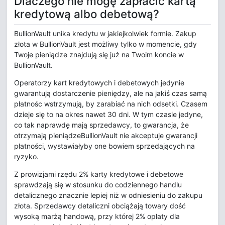
Dlaczego nie mogę zapłacić kartą
kredytową albo debetową?
BullionVault unika kredytu w jakiejkolwiek formie. Zakup
złota w BullionVault jest możliwy tylko w momencie, gdy
Twoje pieniądze znajdują się już na Twoim koncie w
BullionVault.
Operatorzy kart kredytowych i debetowych jedynie
gwarantują dostarczenie pieniędzy, ale na jakiś czas samą
płatnośc wstrzymują, by zarabiać na nich odsetki. Czasem
dzieje się to na okres nawet 30 dni. W tym czasie jedyne,
co tak naprawdę mają sprzedawcy, to gwarancja, że
otrzymają pieniądzeBullionVault nie akceptuje gwarancji
płatności, wystawiałyby one bowiem sprzedających na
ryzyko.
Z prowizjami rzędu 2% karty kredytowe i debetowe
sprawdzają się w stosunku do codziennego handlu
detalicznego znacznie lepiej niż w odniesieniu do zakupu
złota. Sprzedawcy detaliczni obciążają towary dość
wysoką marżą handową, przy której 2% opłaty dla