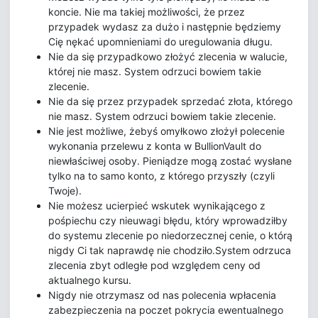
koncie. Nie ma takiej możliwości, że przez
przypadek wydasz za dużo i następnie będziemy
Cię nękać upomnieniami do uregulowania długu.
Nie da się przypadkowo złożyć zlecenia w walucie,
której nie masz. System odrzuci bowiem takie
zlecenie.
Nie da się przez przypadek sprzedać złota, którego
nie masz. System odrzuci bowiem takie zlecenie.
Nie jest możliwe, żebyś omyłkowo złożył polecenie
wykonania przelewu z konta w BullionVault do
niewłaściwej osoby. Pieniądze mogą zostać wysłane
tylko na to samo konto, z którego przyszły (czyli
Twoje).
Nie możesz ucierpieć wskutek wynikającego z
pośpiechu czy nieuwagi błędu, który wprowadziłby
do systemu zlecenie po niedorzecznej cenie, o którą
nigdy Ci tak naprawdę nie chodziło.System odrzuca
zlecenia zbyt odległe pod względem ceny od
aktualnego kursu.
Nigdy nie otrzymasz od nas polecenia wpłacenia
zabezpieczenia na poczet pokrycia ewentualnego