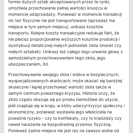
formie dużych sztab akceptowanych przez te rynki,
umożliwia przechowanie pełnej wartości kruszcu w
momencie odsprzedaży. Ponieważ w momencie transakcji
nic też fizycznie nie jest transportowane (sprzedaż ma
miejsce w tym samym miejscu), unikasz kosztów
transportu. Kolejne koszty transakcyjne redukuje fakt, że
nie płacisz proporcjonalnie wyższych kosztów produkcji i
dystrybucji detalicznej małych jednostek złota (monet czy
małych sztabek). Unikasz też całego tego urwania głowy z
samodzielnym przechowywaniem tego złota, jego
ubezpieczaniem, itd.
Przechowywanie swojego złota i srebra w bezpiecznych,
wyspecjalizowanych skarbcach, może okazać się bardziej
skuteczne i lepiej przechować wartość złota także w
samym centrum poważnego kryzysu. Historia uczy, że
złoto często okazuje się po prostu niemożliwe do użycia,
jeśli znajduje się w kraju, w który uderzył kryzys społeczny i
ekonomiczny, ponieważ wystawia jego właściciela na
poważne ryzyko - czy to konfiskaty, czy to kradzieży czy
nawet narażenia na bezpośrednią przemoc fizyczną.
Ponieważ żadne miejsce nie jest raz na zawsze wolne od