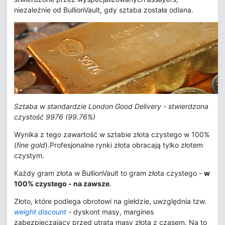
niezależnie od BullionVault, gdy sztaba została odlana.
Sztaba w standardzie London Good Delivery - stwierdzona
czystość 9976 (99.76%)
Wynika z tego zawartość w sztabie złota czystego w 100%
(
fine gold
).Profesjonalne rynki złota obracają tylko złotem
czystym.
Każdy gram złota w BullionVault to gram złota czystego -
w
100% czystego - na zawsze
.
Złoto, które podlega obrotowi na giełdzie, uwzględnia tzw.
weight discount
- dyskont masy, margines
zabezpieczający przed utratą masy złota z czasem. Na to