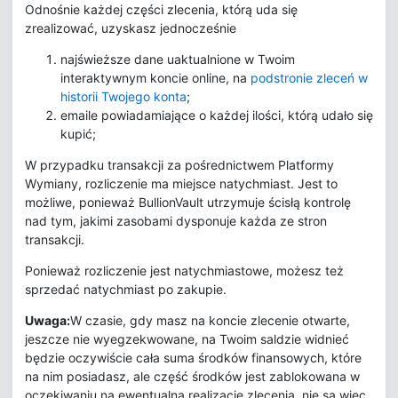
Odnośnie każdej części zlecenia, którą uda się
zrealizować, uzyskasz jednocześnie
najświeższe dane uaktualnione w Twoim
interaktywnym koncie online, na
podstronie zleceń w
historii Twojego konta
;
emaile powiadamiające o każdej ilości, którą udało się
kupić;
W przypadku transakcji za pośrednictwem Platformy
Wymiany, rozliczenie ma miejsce natychmiast. Jest to
możliwe, ponieważ BullionVault utrzymuje ścisłą kontrolę
nad tym, jakimi zasobami dysponuje każda ze stron
transakcji.
Ponieważ rozliczenie jest natychmiastowe, możesz też
sprzedać natychmiast po zakupie.
Uwaga:
W czasie, gdy masz na koncie zlecenie otwarte,
jeszcze nie wyegzekwowane, na Twoim saldzie widnieć
będzie oczywiście cała suma środków finansowych, które
na nim posiadasz, ale część środków jest zablokowana w
oczekiwaniu na ewentualną realizację zlecenia, nie są więc