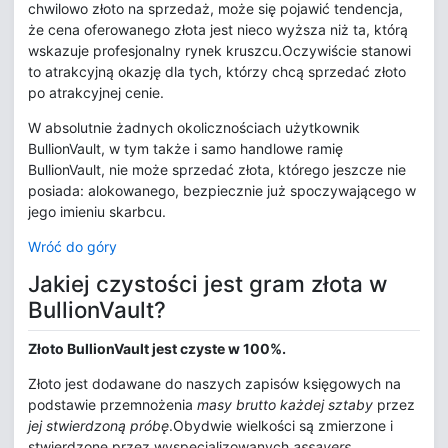
chwilowo złoto na sprzedaż, może się pojawić tendencja,
że cena oferowanego złota jest nieco wyższa niż ta, którą
wskazuje profesjonalny rynek kruszcu.Oczywiście stanowi
to atrakcyjną okazję dla tych, którzy chcą sprzedać złoto
po atrakcyjnej cenie.
W absolutnie żadnych okolicznościach użytkownik
BullionVault, w tym także i samo handlowe ramię
BullionVault, nie może sprzedać złota, którego jeszcze nie
posiada: alokowanego, bezpiecznie już spoczywającego w
jego imieniu skarbcu.
Wróć do góry
Jakiej czystości jest gram złota w
BullionVault?
Złoto BullionVault jest czyste w 100%.
Złoto jest dodawane do naszych zapisów księgowych na
podstawie przemnożenia
masy brutto każdej sztaby
przez
jej stwierdzoną próbę
.Obydwie wielkości są zmierzone i
stwierdzone przez wyspecjalizowanych
assayers
,