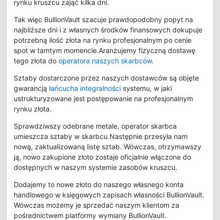
rynku kruszcu zająć kilka dni.
Tak więc BullionVault szacuje prawdopodobny popyt na
najbliższe dni i z własnych środków finansowych dokupuje
potrzebną ilość złota na rynku profesjonalnym po cenie
spot w tamtym momencie.Aranżujemy fizyczną dostawę
tego złota do
operatora naszych skarbców
.
Sztaby dostarczone przez naszych dostawców są objęte
gwarancją
łańcucha integralności
systemu, w jaki
ustrukturyzowane jest postępowanie na profesjonalnym
rynku złota.
Sprawdziwszy odebrane metale, operator skarbca
umieszcza sztaby w skarbcu.Następnie przesyła nam
nową, zaktualizowaną listę sztab. Wówczas, otrzymawszy
ją, nowo zakupione złoto zostaje oficjalnie włączone do
dostępnych w naszym systemie zasobów kruszcu.
Dodajemy to nowe złoto do naszego własnego konta
handlowego w księgowych zapisach własności BullionVault.
Wówczas możemy je sprzedać naszym klientom za
pośrednictwem platformy wymiany BullionVault.