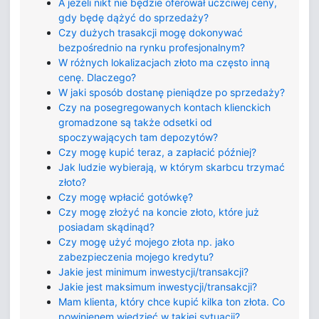
A jeżeli nikt nie będzie oferował uczciwej ceny,
gdy będę dążyć do sprzedaży?
Czy dużych trasakcji mogę dokonywać
bezpośrednio na rynku profesjonalnym?
W różnych lokalizacjach złoto ma często inną
cenę. Dlaczego?
W jaki sposób dostanę pieniądze po sprzedaży?
Czy na posegregowanych kontach klienckich
gromadzone są także odsetki od
spoczywających tam depozytów?
Czy mogę kupić teraz, a zapłacić później?
Jak ludzie wybierają, w którym skarbcu trzymać
złoto?
Czy mogę wpłacić gotówkę?
Czy mogę złożyć na koncie złoto, które już
posiadam skądinąd?
Czy mogę użyć mojego złota np. jako
zabezpieczenia mojego kredytu?
Jakie jest minimum inwestycji/transakcji?
Jakie jest maksimum inwestycji/transakcji?
Mam klienta, który chce kupić kilka ton złota. Co
powinienem wiedzieć w takiej sytuacji?