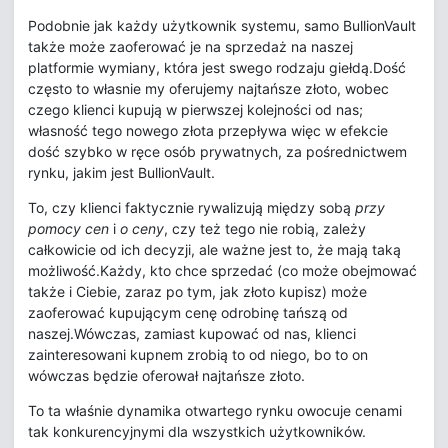
Podobnie jak każdy użytkownik systemu, samo BullionVault
także może zaoferować je na sprzedaż na naszej
platformie wymiany, która jest swego rodzaju giełdą.Dość
często to własnie my oferujemy najtańsze złoto, wobec
czego klienci kupują w pierwszej kolejności od nas;
własność tego nowego złota przepływa więc w efekcie
dość szybko w ręce osób prywatnych, za pośrednictwem
rynku, jakim jest BullionVault.
To, czy klienci faktycznie rywalizują między sobą
przy
pomocy cen
i
o ceny
, czy też tego nie robią, zależy
całkowicie od ich decyzji, ale ważne jest to, że mają taką
możliwość.Każdy, kto chce sprzedać (co może obejmować
także i Ciebie, zaraz po tym, jak złoto kupisz) może
zaoferować kupującym cenę odrobinę tańszą od
naszej.Wówczas, zamiast kupować od nas, klienci
zainteresowani kupnem zrobią to od niego, bo to on
wówczas będzie oferował najtańsze złoto.
To ta właśnie dynamika otwartego rynku owocuje cenami
tak konkurencyjnymi dla wszystkich użytkowników.