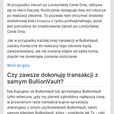
W przypadku zleceń po Londyńskiej Cenie Dnia, odbywa
się to nieco inaczej. Rozliczenie następuje dwa dni robocze
po realizacji zlecenia. To pozwala nam otrzymać dostawę
dodatkowej ilości kruszcu z rynku profesjonalnego, jeżeli
jest potrzebna do zrealizowania zleceń po Londyńskiej
Cenie Dnia.
Jak w przypadku każdej innej transakcji w BullionVault,
zasoby konieczne do realizacji tego zlecenia będą
zarezerwowane, ale nie zostaną odjęte od salda konta,
dopóki nie domknięte zostanie rozliczenie.
Wróć do góry
Czy zawsze dokonuję transakcji z
samym BullionVault?
Nie.Kupujesz od BullionVault lub sprzedajesz BullionVault
tylko wówczas, gdy my pierwsi zgłosiliśmy najlepszą cenę,
w przeciwnym razie transakcji kupna-sprzedaży
dokonujesz z innym użytkownikiem BullionVault, takim
samym klientem BullionVault, który - podobnie jak Ty - robi