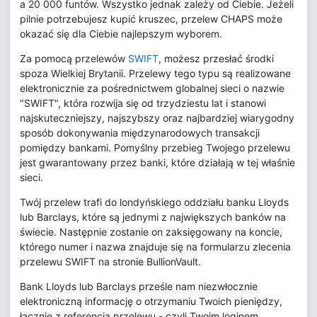
a 20 000 funtów. Wszystko jednak zależy od Ciebie. Jeżeli
pilnie potrzebujesz kupić kruszec, przelew CHAPS może
okazać się dla Ciebie najlepszym wyborem.
Za pomocą przelewów
SWIFT
, możesz przesłać środki
spoza Wielkiej Brytanii. Przelewy tego typu są realizowane
elektronicznie za pośrednictwem globalnej sieci o nazwie
"SWIFT", która rozwija się od trzydziestu lat i stanowi
najskuteczniejszy, najszybszy oraz najbardziej wiarygodny
sposób dokonywania międzynarodowych transakcji
pomiędzy bankami. Pomyślny przebieg Twojego przelewu
jest gwarantowany przez banki, które działają w tej właśnie
sieci.
Twój przelew trafi do londyńskiego oddziału banku Lloyds
lub Barclays, które są jednymi z największych banków na
świecie. Następnie zostanie on zaksięgowany na koncie,
którego numer i nazwa znajduje się na formularzu zlecenia
przelewu SWIFT na stronie BullionVault.
Bank Lloyds lub Barclays prześle nam niezwłocznie
elektroniczną informację o otrzymaniu Twoich pieniędzy,
łącznie z referencją przelewu - czyli Twoim loginem