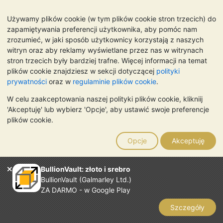
Silver Bars" w: Annex D).
Używamy plików cookie (w tym plików cookie stron trzecich) do
(b) Czystość: minimalna akceptowalna czystość to 995 na
zapamiętywania preferencji użytkownika, aby pomóc nam
tysiąc części masy całkowitej.
zrozumieć, w jaki sposób użytkownicy korzystają z naszych
witryn oraz aby reklamy wyświetlane przez nas w witrynach
(c) Oznakowanie:
stron trzecich były bardziej trafne. Więcej informacji na temat
Numer seryjny
plików cookie znajdziesz w sekcji dotyczącej
polityki
prywatności
oraz w
regulaminie plików cookie
.
Pieczęć próby pochodząca z uznawanej rafinerii złota
W celu zaakceptowania naszej polityki plików cookie, klikniij
Czystość
'Akceptuję' lub wybierz 'Opcje', aby ustawić swoje preferencje
plików cookie.
Rok produkcji (wyrażony w czterech cyfrach)
Oznaczenia powinny się znajdować na szerszej z dwóch
Opcje
Akceptuję
główych płaszczyzn sztaby (powinna to być górna
płaszczyzna odlewu w formie odlewniczej).
BullionVault: złoto i srebro
(d)
Wygląd:
sztaby powinny być w dobrym stanie, bez
BullionVault (Galmarley Ltd.)
ubytków, nieregularności powierzchni, rozwarstwień czy
ZA DARMO - w Google Play
innych uszkodzeń. Muszą być łatwe do przenoszenia i
Szczegóły
odpowiednie do układania w "stos".