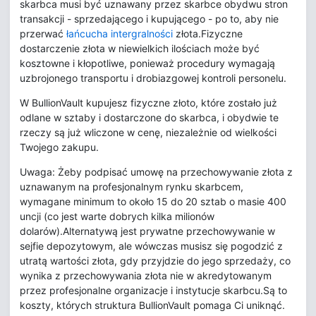
skarbca musi być uznawany przez skarbce obydwu stron
transakcji - sprzedającego i kupującego - po to, aby nie
przerwać
łańcucha intergralności
złota.Fizyczne
dostarczenie złota w niewielkich ilościach może być
kosztowne i kłopotliwe, ponieważ procedury wymagają
uzbrojonego transportu i drobiazgowej kontroli personelu.
W BullionVault kupujesz fizyczne złoto, które zostało już
odlane w sztaby i dostarczone do skarbca, i obydwie te
rzeczy są już wliczone w cenę, niezależnie od wielkości
Twojego zakupu.
Uwaga: Żeby podpisać umowę na przechowywanie złota z
uznawanym na profesjonalnym rynku skarbcem,
wymagane minimum to około 15 do 20 sztab o masie 400
uncji (co jest warte dobrych kilka milionów
dolarów).Alternatywą jest prywatne przechowywanie w
sejfie depozytowym, ale wówczas musisz się pogodzić z
utratą wartości złota, gdy przyjdzie do jego sprzedaży, co
wynika z przechowywania złota nie w akredytowanym
przez profesjonalne organizacje i instytucje skarbcu.Są to
koszty, których struktura BullionVault pomaga Ci uniknąć.