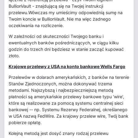
BullionVault - znajdującą się na Twojej instrukcji
przelewu.Wówczas my umieścimy odpowiednią sumę na
Twoim koncie w BullionVault. Nie ma więc żadnego
oczekiwania na rozliczenie.
W zależności od skuteczności Twojego banku i
ewentualnych banków pośredniczących, w ciągu kilku
godzin do trzech dni będziesz w stanie zacząć kupować
złoto.
Krajowe przelewy z USA na konto bankowe Wells Fargo
Przelewów w dolarach amerykańskich, z banków na terenie
Stanów Zjednoczonych, można dokonywać trzema
metodami. Najszybszą i najbezpieczniejszą metodą
płatności są amerykańskie przelewy bankowe typu 'wire',
które są realizowane za pomocą systemu centralnej sieci
bankowej -- np. Systemu Rezerwy Federalnej, określanego
w USA nazwą FedWire. Za krajowy przelew wire, Twój bank
pobierze opłatę.
Kolejną metodą jest dosyć znany rodzaj przelewu