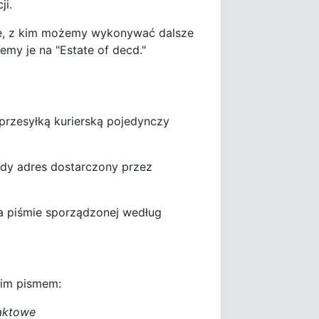
i.
e, z kim możemy wykonywać dalsze
emy je na "Estate of decd."
 przesyłką kurierską pojedynczy
dy adres dostarczony przez
na piśmie sporządzonej według
kim pismem:
taktowe