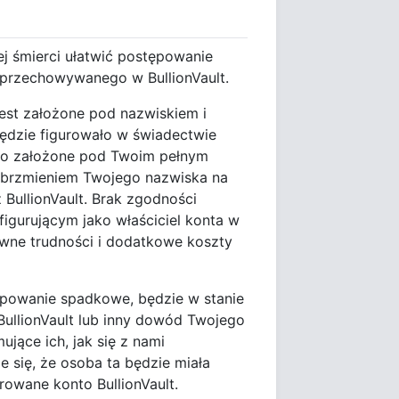
ej śmierci ułatwić postępowanie
 przechowywanego w BullionVault.
jest założone pod nazwiskiem i
ędzie figurowało w świadectwie
no założone pod Twoim pełnym
z brzmieniem Twojego nazwiska na
 BullionVault. Brak zgodności
gurującym jako właściciel konta w
wne trudności i dodatkowe koszty
ępowanie spadkowe, będzie w stanie
ullionVault lub inny dowód Twojego
jące ich, jak się z nami
 się, że osoba ta będzie miała
rowane konto BullionVault.