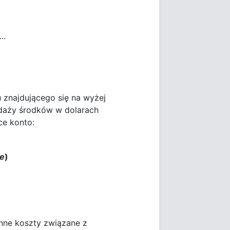
..
lu znajdującego się na wyżej
edaży środków w dolarach
ce konto:
de
)
nne koszty związane z