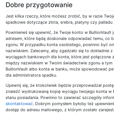
Dobre przygotowanie
Jest kilka rzeczy, które możesz zrobić, by w razie Twoj
spadkowe dotyczące złota, srebra, platyny czy palladu
Powinieneś się upewnić, że Twoje konto w BullionVault 
adresem, które będą doskonale odpowiadać temu, co b
zgonu. W przypadku konta osobistego, powinno być o
nazwiskiem. Zalecamy, aby zgadzało się to dokładnie 
wyciągach bankowych dla konta, które jest połączone z
między nazwiskiem w Twoim świadectwie zgonu a tym fi
BullionVault albo konta w banku, może spowodować pe
dla administratora spadku.
Upewnij się, że ktokolwiek będzie przeprowadzał post
znaleźć wydrukowaną kopię wyciągu twojego konta w B
stanu posiadania. Powinno to zawierać szczegóły informu
skontaktować
. Dobrym pomysłem byłoby też upewnienie
dostęp do adresu mailowego, z którym zostało zarejest