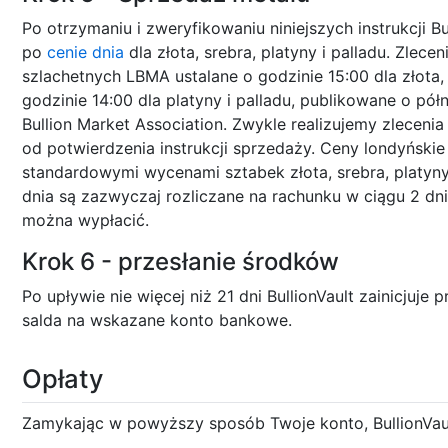
Po otrzymaniu i zweryfikowaniu niniejszych instrukcji B
po
cenie dnia
dla złota, srebra, platyny i palladu. Zlece
szlachetnych LBMA ustalane o godzinie 15:00 dla złota,
godzinie 14:00 dla platyny i palladu, publikowane o pół
Bullion Market Association. Zwykle realizujemy zleceni
od potwierdzenia instrukcji sprzedaży. Ceny londyńsk
standardowymi wycenami sztabek złota, srebra, platyny 
dnia są zazwyczaj rozliczane na rachunku w ciągu 2 dn
można wypłacić.
Krok 6 - przesłanie środków
Po upływie nie więcej niż 21 dni BullionVault zainicjuj
salda na wskazane konto bankowe.
Opłaty
Zamykając w powyższy sposób Twoje konto, BullionVaul