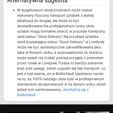
Alternatywna sugestia
W wyjątkowych okolicznościach może zostać
wykonany fizyczny transport sztabek z jednej
lokalizacji do drugiej, ale może to być
skomplikowane.Na profesjonalnym rynku złota
sztabki mogą formalnie utracić w procesie transportu
swój status "Good Delivery".Na przykład sztabka
złota posiadająca status "Good Delivery" w Londynie
może nie być automatycznie zakwalifikowana jako
taka w Nowym Jorku, a wyprowadzona ze skarbca
może nawet nie zostać później przyjęta z powrotem
przez rynek w Londynie.Trzeba to bardzo starannie
brać pod uwagę, zanim uzgodni się taki transport, co
jest o tyle ważne, że w BullionVault kładziemy nacisk
na to, by 100% naszego złota było w profesjonalnym
standardzie akceptowanym w na danym rynku.Jeżeli
jesteś tym zainteresowany,
skontaktuj się z
BullionVault
.