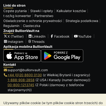
Linki do stron
Częste pytania
Stawki i opłaty
Kalkulator kosztów
t oz/kg konwerter
Partnerstwo
Oświadczenie o ochronie prywatności
Strategia podatkowa
Regulamin
Ciasteczka
Znajdź BullionVault na
X (Twitter)
LinkedIn
Facebook
YouTube
Instagram
Threads
Aplikacja mobilna BullionVault
Kontakt
support@bullionvault.com
+44 (0)20 8600 0130
(z Wielkiej Brytanii i zagranicy)
1-888-908-2858
(Z USA i Kanady (numer darmowy))
00-800-1213745
(Z Polski (darmowy z telefonów
stacjonarnych))
Kliknij, aby zadzwonić
Używamy plików cookie (w tym plików cookie stron trzecich) do