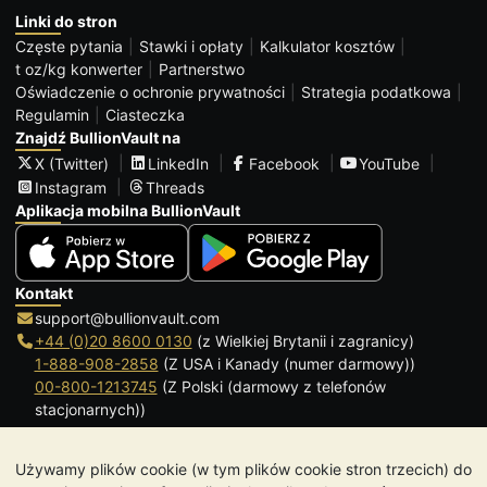
Linki do stron
Częste pytania
Stawki i opłaty
Kalkulator kosztów
t oz/kg konwerter
Partnerstwo
Oświadczenie o ochronie prywatności
Strategia podatkowa
Regulamin
Ciasteczka
Znajdź BullionVault na
X (Twitter)
LinkedIn
Facebook
YouTube
Instagram
Threads
Aplikacja mobilna BullionVault
Kontakt
support@bullionvault.com
+44 (0)20 8600 0130
(z Wielkiej Brytanii i zagranicy)
1-888-908-2858
(Z USA i Kanady (numer darmowy))
00-800-1213745
(Z Polski (darmowy z telefonów
stacjonarnych))
Kliknij, aby zadzwonić
Używamy plików cookie (w tym plików cookie stron trzecich) do
Godziny otwarcia: