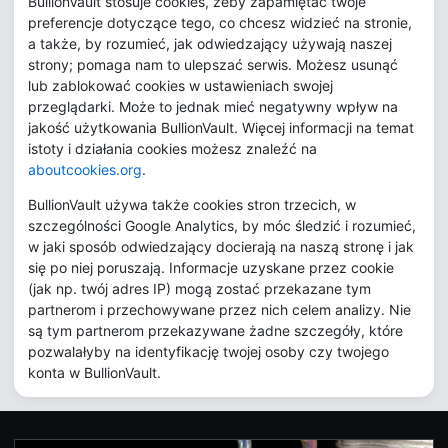
BullionVault stosuje cookies, żeby zapamiętać twoje
preferencje dotyczące tego, co chcesz widzieć na stronie,
a także, by rozumieć, jak odwiedzający używają naszej
strony; pomaga nam to ulepszać serwis. Możesz usunąć
lub zablokować cookies w ustawieniach swojej
przeglądarki. Może to jednak mieć negatywny wpływ na
jakość użytkowania BullionVault. Więcej informacji na temat
istoty i działania cookies możesz znaleźć na
aboutcookies.org
.
BullionVault używa także cookies stron trzecich, w
szczególności Google Analytics, by móc śledzić i rozumieć,
w jaki sposób odwiedzający docierają na naszą stronę i jak
się po niej poruszają. Informacje uzyskane przez cookie
(jak np. twój adres IP) mogą zostać przekazane tym
partnerom i przechowywane przez nich celem analizy. Nie
są tym partnerom przekazywane żadne szczegóły, które
pozwalałyby na identyfikację twojej osoby czy twojego
konta w BullionVault.