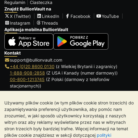
Regulamin
Ciasteczka
Znajdź BullionVault na
X (Twitter)
LinkedIn
Facebook
YouTube
Instagram
Threads
Aplikacja mobilna BullionVault
Kontakt
support@bullionvault.com
+44 (0)20 8600 0130
(z Wielkiej Brytanii i zagranicy)
1-888-908-2858
(Z USA i Kanady (numer darmowy))
00-800-1213745
(Z Polski (darmowy z telefonów
stacjonarnych))
Kliknij, aby zadzwonić
Używamy plików cookie (w tym plików cookie stron trzecich) do
Godziny otwarcia:
zapamiętywania preferencji użytkownika, aby pomóc nam
9.00-20.30 (czasu lokalnego), od Poniedziałku do Piątku
zrozumieć, w jaki sposób użytkownicy korzystają z naszych
Galmarley Ltd T/A BullionVault
witryn oraz aby reklamy wyświetlane przez nas w witrynach
3 Shortlands (7 piętro)
stron trzecich były bardziej trafne. Więcej informacji na temat
Hammersmith
plików cookie znajdziesz w sekcji dotyczącej
polityki