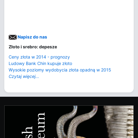
Napisz do nas
Złoto i srebro: depesze
Ceny złota w 2014 - prognozy
Ludowy Bank Chin kupuje złoto
Wysokie poziomy wydobycia złota opadną w 2015
Czytaj więcej...