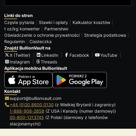
Linki do stron
Częste pytania
Stawki i opłaty
Kalkulator kosztów
t oz/kg konwerter
Partnerstwo
Oświadczenie o ochronie prywatności
Strategia podatkowa
Regulamin
Ciasteczka
Znajdź BullionVault na
X (Twitter)
LinkedIn
Facebook
YouTube
Instagram
Threads
Aplikacja mobilna BullionVault
Kontakt
support@bullionvault.com
+44 (0)20 8600 0130
(z Wielkiej Brytanii i zagranicy)
1-888-908-2858
(Z USA i Kanady (numer darmowy))
00-800-1213745
(Z Polski (darmowy z telefonów
stacjonarnych))