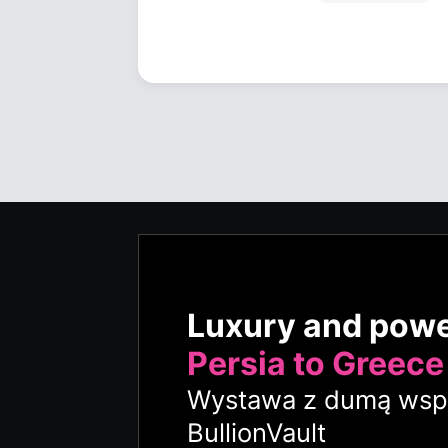
Luxury and pow
Persia to Greece
Wystawa z dumą wspi
BullionVault