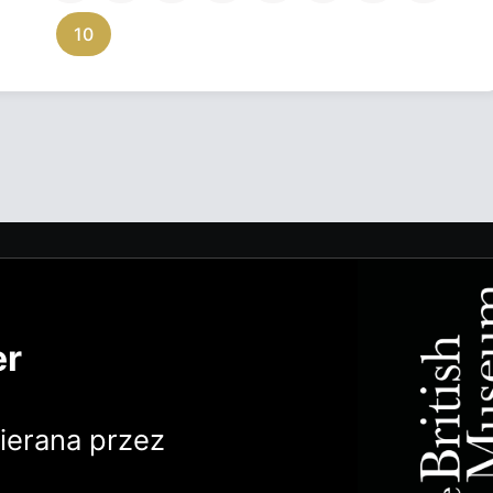
10
er
erana przez