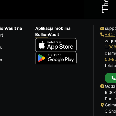
ionVault na
Aplikacja mobilna
suppo
BullionVault
+44 (
r)
zagra
1-88
k
darm
00-8
m
telef
Godzi
9.00-
Ponie
Galma
3 Sho