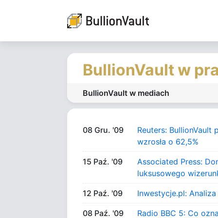
BullionVault w pr
BullionVault w mediach
08 Gru. '09
Reuters: BullionVault
wzrosła o 62,5%
15 Paź. '09
Associated Press: Do
luksusowego wizerun
12 Paź. '09
Inwestycje.pl: Analiza
08 Paź. '09
Radio BBC 5: Co ozn