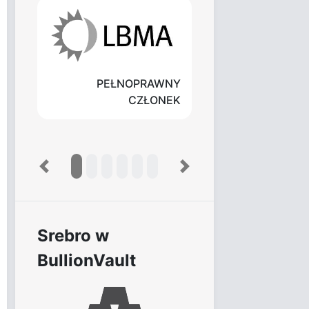
PEŁNOPRAWNY
CZŁONEK
Previous
Next
Srebro w
BullionVault