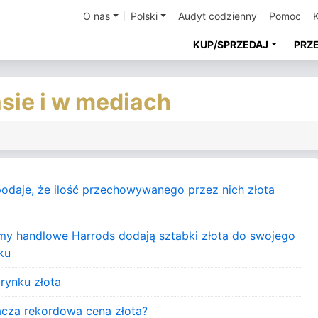
O nas
Polski
Audyt codzienny
Pomoc
KUP/SPRZEDAJ
PRZ
asie i w mediach
 podaje, że ilość przechowywanego przez nich złota
my handlowe Harrods dodają sztabki złota do swojego
ku
 rynku złota
acza rekordowa cena złota?