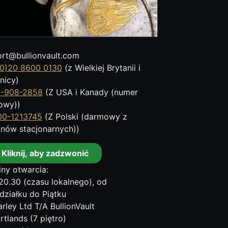
rt@bullionvault.com
0)20 8600 0130
(z Wielkiej Brytanii i
nicy)
8-908-2858
(Z USA i Kanady (numer
owy))
00-1213745
(Z Polski (darmowy z
onów stacjonarnych))
Kliknij, aby zadzwonić
ny otwarcia:
20.30 (czasu lokalnego), od
działku do Piątku
rley Ltd T/A BullionVault
rtlands (7 piętro)