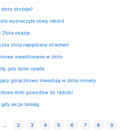
 złoto drożeje?
złota wyznaczyła nowy rekord
 Złota okazja
czka złota napędzana strachem
minowe inwestowanie w złoto
iłę, gdy dolar opada
ający gorączkowo inwestują w złote monety
ordowa ilość powodów do radości
 gdy akcje tanieją
…
2
3
4
5
6
7
8
9