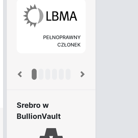
PEŁNOPRAWNY
CZŁONEK
Previous
Next
Srebro w
BullionVault