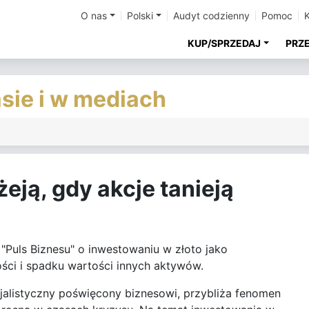
O nas
Polski
Audyt codzienny
Pomoc
KUP/SPRZEDAJ
PRZ
asie i w mediach
eją, gdy akcje tanieją
Puls Biznesu" o inwestowaniu w złoto jako
ści i spadku wartości innych aktywów.
jalistyczny poświęcony biznesowi, przybliża fenomen