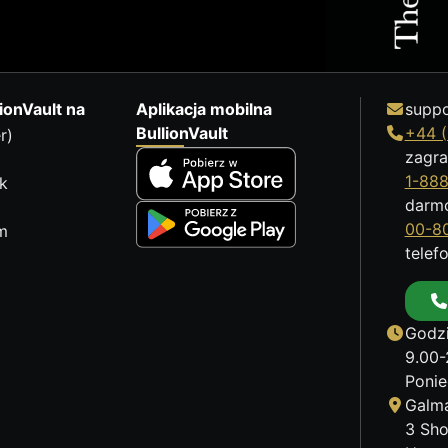
ionVault na
Aplikacja mobilna
suppo
BullionVault
+44 (
r)
zagra
1-88
k
darm
00-8
m
telef
Godzi
9.00-
Ponie
Galma
3 Sho