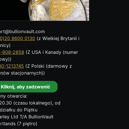
rt@bullionvault.com
0)20 8600 0130
(z Wielkiej Brytanii i
nicy)
8-908-2858
(Z USA i Kanady (numer
owy))
00-1213745
(Z Polski (darmowy z
onów stacjonarnych))
Kliknij, aby zadzwonić
ny otwarcia:
20.30 (czasu lokalnego), od
działku do Piątku
rley Ltd T/A BullionVault
rtlands (7 piętro)