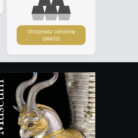
Otrzymasz odrobinę
GRATIS