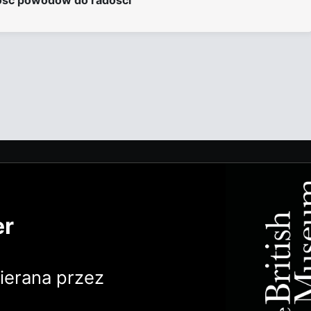
lość powodów do radości
er
erana przez