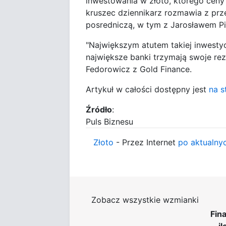
inwestowania w złoto, którego ceny
kruszec dziennikarz rozmawia z przed
posredniczą, w tym z Jarosławem Pie
"Największym atutem takiej inwestycj
największe banki trzymają swoje r
Fedorowicz z Gold Finance.
Artykuł w całości dostępny jest
na s
Źródło
:
Puls Biznesu
Złoto
- Przez Internet
po aktualny
Zobacz wszystkie wzmianki
Fin