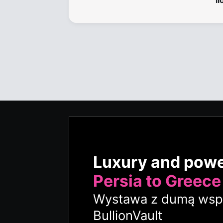
i
Luxury and pow
Persia to Greece
Wystawa z dumą wspi
BullionVault