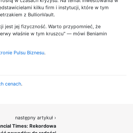
 rosną w czasach kryzysu. Na temat inwestowania w
stawicielami kilku firm i instytucji, które w tym
trzakiem z BullionVault.
i jest jej fizyczność. Warto przypomnieć, że
ezerwy właśnie w tym kruszcu" — mówi Beniamin
tronie Pulsu Biznesu
.
ch cenach
.
następny artykuł ›
ancial Times: Rekordowa