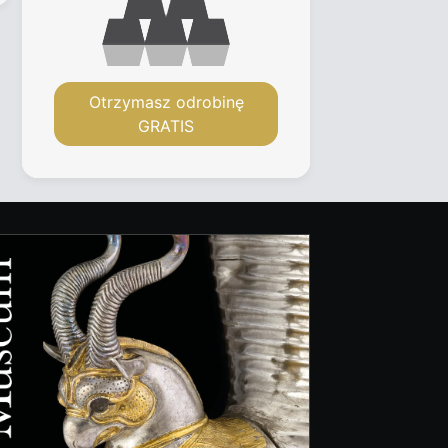
Otrzymasz odrobinę
GRATIS