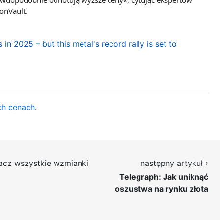
 prawdopodobnie odnotują wyższe ceny«, cytując ekspertów
onVault.
n 2025 – but this metal's record rally is set to
ch cenach
.
acz wszystkie wzmianki
następny artykuł ›
Telegraph: Jak uniknąć
oszustwa na rynku złota