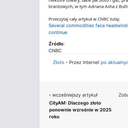
niektóre towary, takie jak złoto i gaz,
branżowych, w tym Adriana Asha z Bulli
Przeczytaj cały artykuł w CNBC tutaj:
Several commodities face headwinds i
continue
Źródło
:
CNBC
Złoto
- Przez Internet
po aktualny
‹ wcześniejszy artykuł
Zob
CityAM: Dlaczego złoto
ponownie wzrośnie w 2025
roku