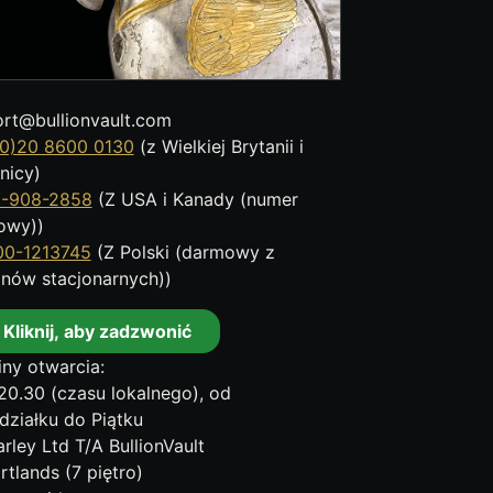
rt@bullionvault.com
0)20 8600 0130
(z Wielkiej Brytanii i
nicy)
8-908-2858
(Z USA i Kanady (numer
owy))
00-1213745
(Z Polski (darmowy z
onów stacjonarnych))
Kliknij, aby zadzwonić
ny otwarcia:
20.30 (czasu lokalnego), od
działku do Piątku
rley Ltd T/A BullionVault
rtlands (7 piętro)