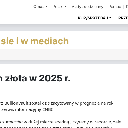
O nas
Polski
Audyt codzienny
Pomoc
KUP/SPRZEDAJ
PRZ
asie i w mediach
 złota w 2025 r.
z BullionVault został dziś zacytowany w prognozie na rok
 serwis informacyjny CNBC.
ny surowców w dużej mierze spadną”, czytamy w raporcie, »ale