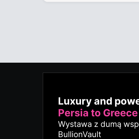
Luxury and pow
Persia to Greece
Wystawa z dumą wspi
BullionVault