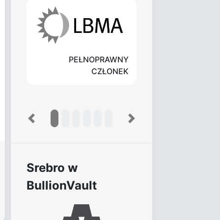
PEŁNOPRAWNY
CZŁONEK
Previous
Next
Srebro w
BullionVault