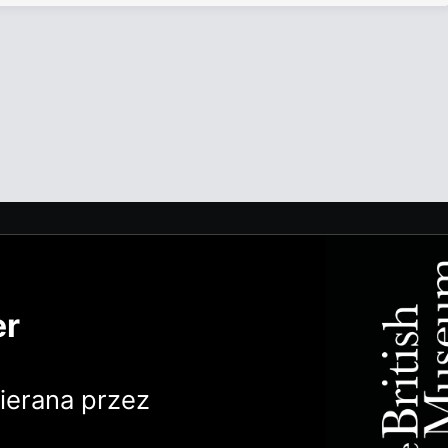
er
erana przez