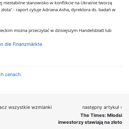
j niestabilne stanowisko w konflikcie na Ukrainie tworzą
złota” - raport cytuje Adriana Asha, dyrektora ds. badań w
eckim można przeczytać w dzisiejszym Handelsblatt lub
en die Finanzmärkte
ch cenach
.
acz wszystkie wzmianki
następny artykuł ›
The Times: Młodsi
inwestorzy stawiają na złoto