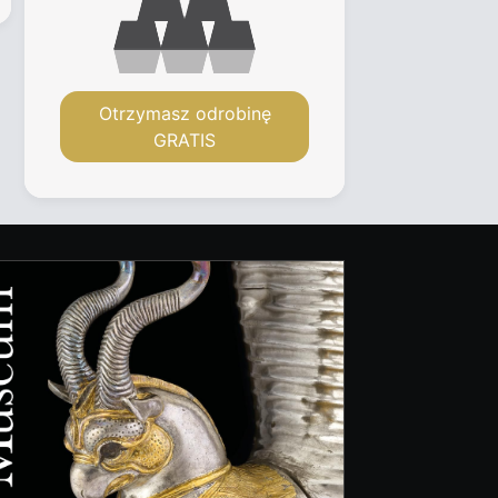
Otrzymasz odrobinę
GRATIS