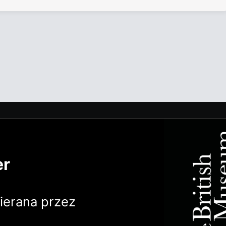
er
erana przez