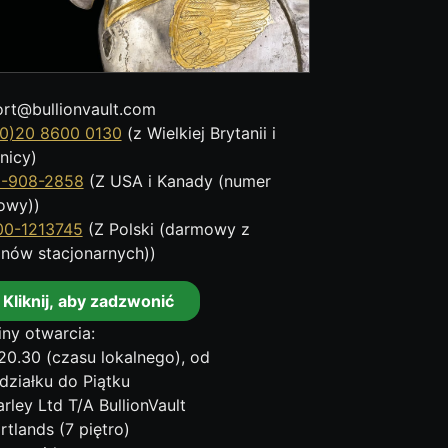
rt@bullionvault.com
0)20 8600 0130
(z Wielkiej Brytanii i
nicy)
8-908-2858
(Z USA i Kanady (numer
owy))
00-1213745
(Z Polski (darmowy z
onów stacjonarnych))
Kliknij, aby zadzwonić
ny otwarcia:
20.30 (czasu lokalnego), od
działku do Piątku
rley Ltd T/A BullionVault
rtlands (7 piętro)