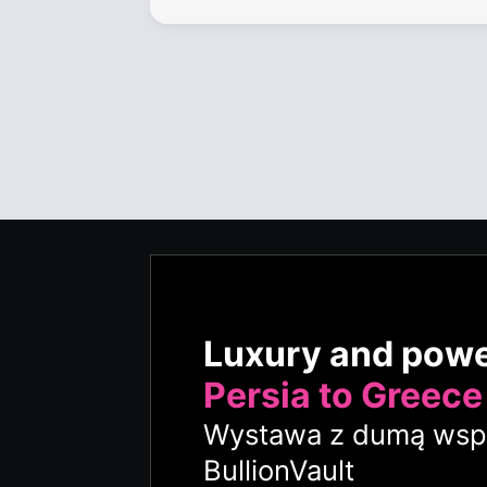
Luxury and pow
Persia to Greece
Wystawa z dumą wspi
BullionVault