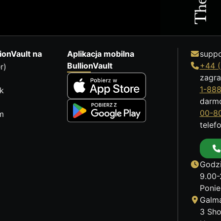
ionVault na
Aplikacja mobilna
suppo
BullionVault
+44 (
r)
zagra
1-88
k
darm
00-8
m
telef
Godzi
9.00-
Ponie
Galma
3 Sho