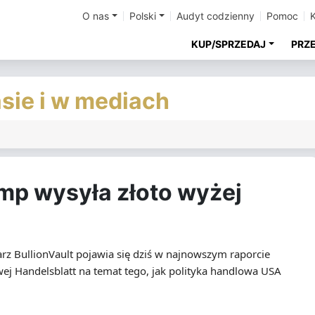
O nas
Polski
Audyt codzienny
Pomoc
KUP/SPRZEDAJ
PRZ
asie i w mediach
ump wysyła złoto wyżej
rz BullionVault pojawia się dziś w najnowszym raporcie
wej Handelsblatt na temat tego, jak polityka handlowa USA