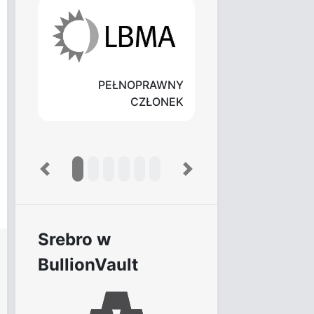
PEŁNOPRAWNY
CZŁONEK
Previous
Next
Srebro w
BullionVault