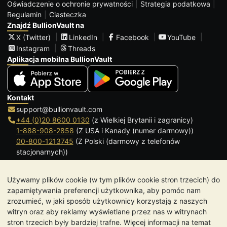
Oświadczenie o ochronie prywatności
Strategia podatkowa
Regulamin
Ciasteczka
Znajdź BullionVault na
X (Twitter)
LinkedIn
Facebook
YouTube
Instagram
Threads
Aplikacja mobilna BullionVault
Kontakt
support@bullionvault.com
+44 (0)20 8600 0130
(z Wielkiej Brytanii i zagranicy)
1-888-908-2858
(Z USA i Kanady (numer darmowy))
00-800-1213745
(Z Polski (darmowy z telefonów
stacjonarnych))
Kliknij, aby zadzwonić
Używamy plików cookie (w tym plików cookie stron trzecich) do
Godziny otwarcia:
zapamiętywania preferencji użytkownika, aby pomóc nam
9.00-20.30 (czasu lokalnego), od Poniedziałku do Piątku
zrozumieć, w jaki sposób użytkownicy korzystają z naszych
Galmarley Ltd T/A BullionVault
witryn oraz aby reklamy wyświetlane przez nas w witrynach
3 Shortlands (7 piętro)
stron trzecich były bardziej trafne. Więcej informacji na temat