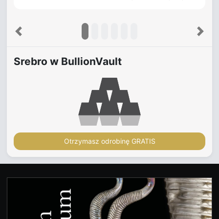
Previous
Next
Srebro w BullionVault
Otrzymasz odrobinę GRATIS