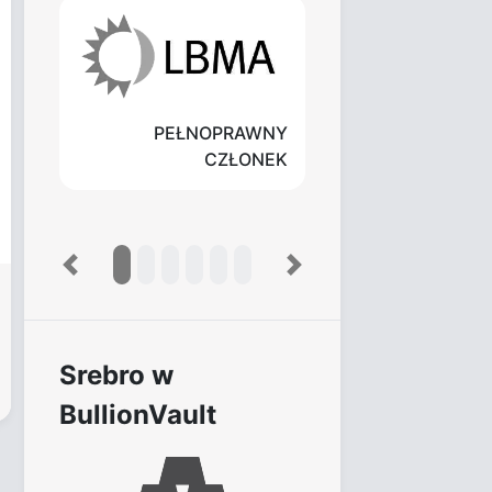
PEŁNOPRAWNY
CZŁONEK
Previous
Next
Srebro w
BullionVault