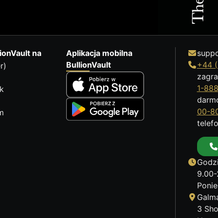
ionVault na
Aplikacja mobilna
suppo
BullionVault
+44 (
r)
zagra
1-88
k
darm
00-8
m
telef
Godzi
9.00-
Ponie
Galma
3 Sho