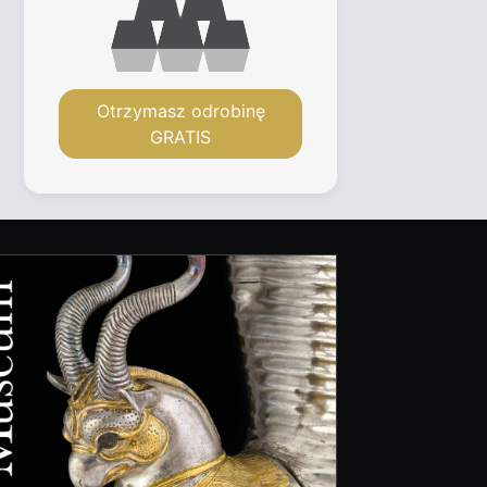
Otrzymasz odrobinę
GRATIS