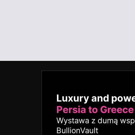
Luxury and pow
Persia to Greece
Wystawa z dumą wspi
BullionVault