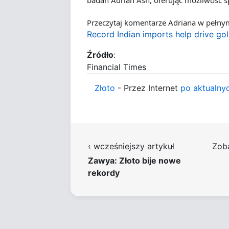
badań Adrian Ash, oferując możliwość sp
Przeczytaj komentarze Adriana w pełnym 
Record Indian imports help drive gol
Źródło
:
Financial Times
Złoto
- Przez Internet
po aktualny
‹ wcześniejszy artykuł
Zob
Zawya: Złoto bije nowe
rekordy