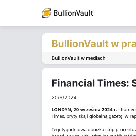
BullionVault w pr
BullionVault w mediach
Financial Times: 
20/9/2024
LONDYN, 20 września 2024 r.
- Koment
Times, brytyjską i globalną gazetę, w ra
Tegotygodniowa obniżka stóp procentow