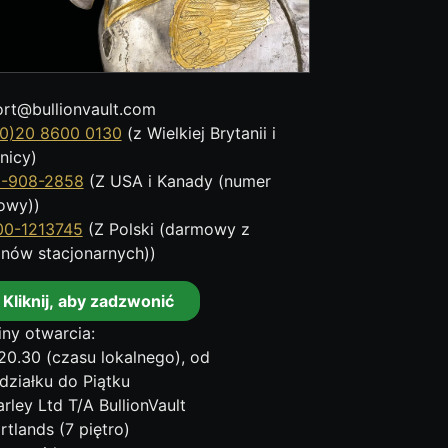
rt@bullionvault.com
0)20 8600 0130
(z Wielkiej Brytanii i
nicy)
8-908-2858
(Z USA i Kanady (numer
owy))
00-1213745
(Z Polski (darmowy z
onów stacjonarnych))
Kliknij, aby zadzwonić
ny otwarcia:
20.30 (czasu lokalnego), od
działku do Piątku
rley Ltd T/A BullionVault
rtlands (7 piętro)