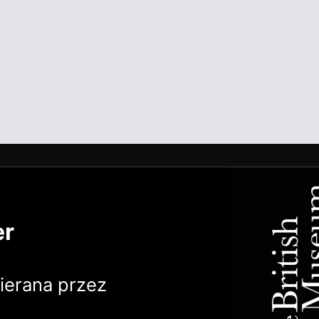
er
erana przez