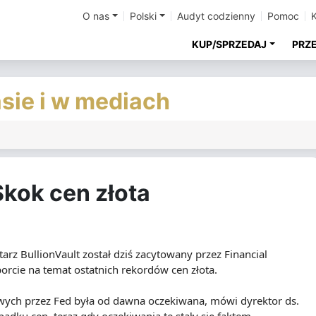
O nas
Polski
Audyt codzienny
Pomoc
KUP/SPRZEDAJ
PRZ
asie i w mediach
Skok cen złota
arz BullionVault został dziś zacytowany przez Financial
porcie na temat ostatnich rekordów cen złota.
ych przez Fed była od dawna oczekiwana, mówi dyrektor ds.