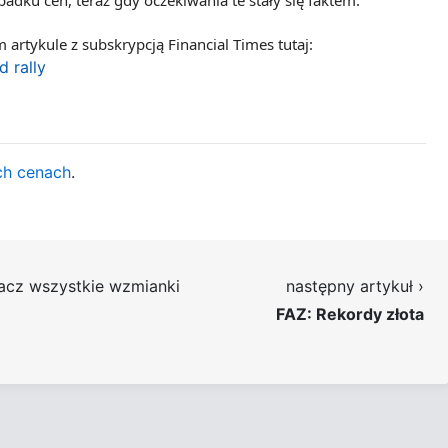
adku cen, teraz gdy oczekiwania te stały się faktem.
artykule z subskrypcją Financial Times tutaj:
d rally
ch cenach
.
acz wszystkie wzmianki
następny artykuł ›
FAZ: Rekordy złota