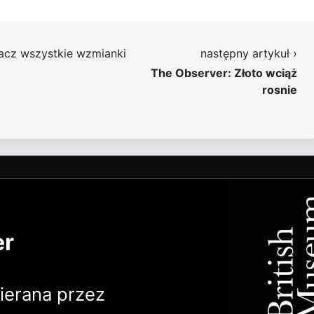
acz wszystkie wzmianki
następny artykuł ›
The Observer: Złoto wciąż
rosnie
er
erana przez