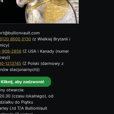
rt@bullionvault.com
0)20 8600 0130
(z Wielkiej Brytanii i
nicy)
8-908-2858
(Z USA i Kanady (numer
owy))
00-1213745
(Z Polski (darmowy z
onów stacjonarnych))
Kliknij, aby zadzwonić
ny otwarcia:
20.30 (czasu lokalnego), od
działku do Piątku
rley Ltd T/A BullionVault