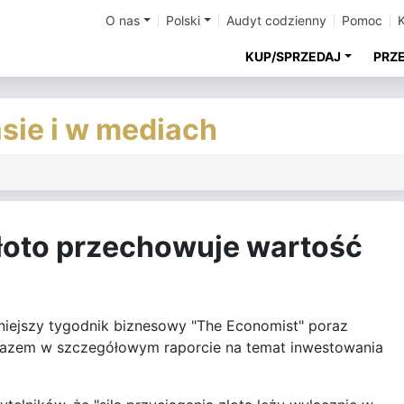
O nas
Polski
Audyt codzienny
Pomoc
KUP/SPRZEDAJ
PRZ
asie i w mediach
łoto przechowuje wartość
niejszy tygodnik biznesowy "The Economist" poraz
 razem w szczegółowym raporcie na temat inwestowania