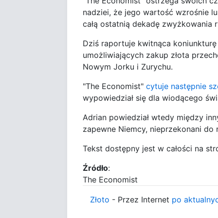
"The Economist" ostrzega swoich czy
nadziei, że jego wartość wzrośnie 
całą ostatnią dekadę zwyżkowania r
Dziś raportuje kwitnąca koniunkturę
umożliwiających zakup złota przec
Nowym Jorku i Zurychu.
"The Economist"
cytuje następnie sz
wypowiedział się dla wiodącego św
Adrian powiedział wtedy między inny
zapewne Niemcy, nieprzekonani do 
Tekst dostępny jest w całości na str
Źródło
:
The Economist
Złoto
- Przez Internet
po aktualny