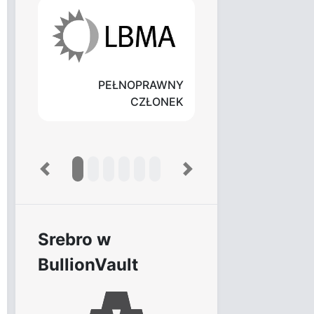
PEŁNOPRAWNY
CZŁONEK
Previous
Next
Srebro w
BullionVault