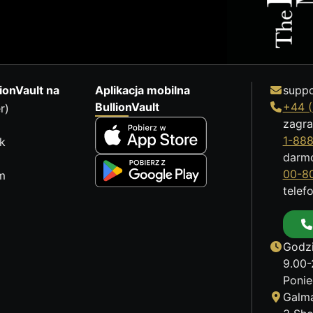
ionVault na
Aplikacja mobilna
suppo
BullionVault
+44 (
r)
zagra
1-88
k
darm
00-8
m
telef
Godzi
9.00-
Ponie
Galma