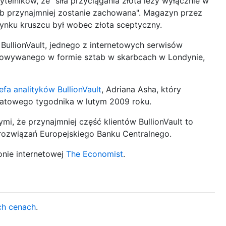
telników, że "siła przyciągania złota leży wyłącznie w
lub przynajmniej zostanie zachowana". Magazyn przez
ynku kruszcu był wobec złota sceptyczny.
 BullionVault, jednego z internetowych serwisów
howywanego w formie sztab w skarbcach w Londynie,
efa analityków BullionVault
, Adriana Asha, który
iatowego tygodnika w lutym 2009 roku.
mi, że przynajmniej część klientów BullionVault to
rozwiązań Europejskiego Banku Centralnego.
onie internetowej
The Economist
.
ch cenach
.