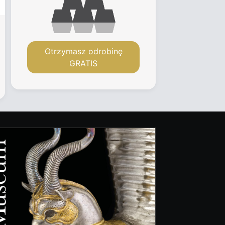
Otrzymasz odrobinę
GRATIS