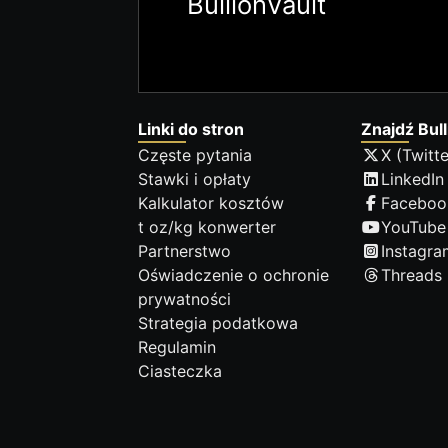
BullionVault
Linki do stron
Znajdź Bull
Częste pytania
X (Twitte
Stawki i opłaty
LinkedIn
Kalkulator kosztów
Faceboo
t oz/kg konwerter
YouTube
Partnerstwo
Instagra
Oświadczenie o ochronie
Threads
prywatności
Strategia podatkowa
Regulamin
Ciasteczka