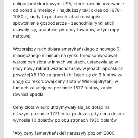
obligacjami skarbowymi USA, które trwa nieprzerwanie
od ponad 6 miesięcy - najdłuższy taki okres od 1978-
1980 r., kiedy to po dwóch latach nastąpiło
spowolnienie gospodarcze - zachodnie rynki akcji
osuwały się, podobnie jak ceny towarów, w tym ropy
naftowej.
Wczorajszy ruch dolara amerykańskiego z nowego 9-
miesięcznego minimum na rynku forex spowodował
wzrost cen złota w innych walutach, ustanawiając w
nocy nowy rekord wszechczasów w jenach japońskich
powyżej ¥8,100 za gram i zbliżając się do 3 funtów za
uncję do rekordowej ceny złota w Wielkiej Brytanii w
funtach za uncję na poziomie 1577 funtów, zanim
również spadła.
Ceny złota w euro utrzymywały się jak dotąd na
niższym poziomie 1771 euro, podczas gdy cena dolara
wynosiła 10 dolarów po obu stronach 1930 dolarów.
"Aby ceny [amerykańskie] naruszyły poziom 2000