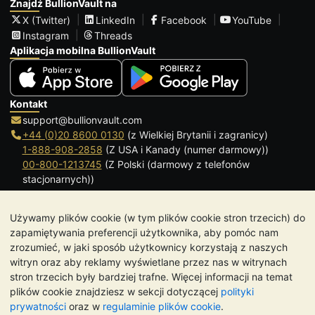
Znajdź BullionVault na
X (Twitter)
LinkedIn
Facebook
YouTube
Instagram
Threads
Aplikacja mobilna BullionVault
Kontakt
support@bullionvault.com
+44 (0)20 8600 0130
(z Wielkiej Brytanii i zagranicy)
1-888-908-2858
(Z USA i Kanady (numer darmowy))
00-800-1213745
(Z Polski (darmowy z telefonów
stacjonarnych))
Kliknij, aby zadzwonić
Używamy plików cookie (w tym plików cookie stron trzecich) do
Godziny otwarcia:
zapamiętywania preferencji użytkownika, aby pomóc nam
9.00-20.30 (czasu lokalnego), od Poniedziałku do Piątku
zrozumieć, w jaki sposób użytkownicy korzystają z naszych
Galmarley Ltd T/A BullionVault
witryn oraz aby reklamy wyświetlane przez nas w witrynach
3 Shortlands (7 piętro)
stron trzecich były bardziej trafne. Więcej informacji na temat
Hammersmith
plików cookie znajdziesz w sekcji dotyczącej
polityki
Londyn
prywatności
oraz w
regulaminie plików cookie
.